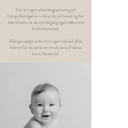
Der er ingen aldersbegrænsning på
fotograferingerne – så er du på barsel og har
større børn, er de selvfølgelig også velkomne
foran kameraet.
Mange vælger at komme igen måned efter
måned for at samle en smuk serie af deres
barns første tid.