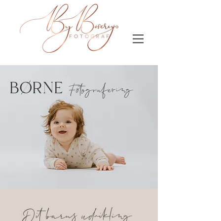
BØRNE
Fotografering
Dit barns udvikling