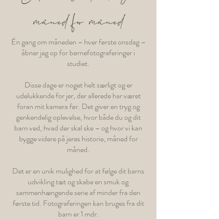
måned for måned
Én gang om måneden – hver første onsdag –
åbner jeg op for børnefotograferinger i
studiet.
Disse dage er noget helt særligt og er
udelukkende for jer, der allerede har været
foran mit kamera før. Det giver en tryg og
genkendelig oplevelse, hvor både du og dit
barn ved, hvad der skal ske – og hvor vi kan
bygge videre på jeres historie, måned for
måned.
Det er en unik mulighed for at følge dit barns
udvikling tæt og skabe en smuk og
sammenhængende serie af minder fra den
første tid. Fotograferingen kan bruges fra dit
barn er 1 mdr.